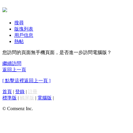
搜尋
版塊列表
用戶信息
熱帖
您訪問的頁面無手機頁面，是否進一步訪問電腦版？
繼續訪問
返回上一頁
[ 點擊這裡返回上一頁 ]
首頁
|
登錄
|
註冊
標準版
|
觸屏版
|
電腦版
|
© Comsenz Inc.