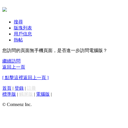
搜尋
版塊列表
用戶信息
熱帖
您訪問的頁面無手機頁面，是否進一步訪問電腦版？
繼續訪問
返回上一頁
[ 點擊這裡返回上一頁 ]
首頁
|
登錄
|
註冊
標準版
|
觸屏版
|
電腦版
|
© Comsenz Inc.