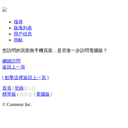
搜尋
版塊列表
用戶信息
熱帖
您訪問的頁面無手機頁面，是否進一步訪問電腦版？
繼續訪問
返回上一頁
[ 點擊這裡返回上一頁 ]
首頁
|
登錄
|
註冊
標準版
|
觸屏版
|
電腦版
|
© Comsenz Inc.