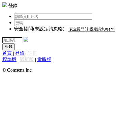
登錄
安全提問(未設定請忽略)
登錄
首頁
|
登錄
|
註冊
標準版
|
觸屏版
|
電腦版
|
© Comsenz Inc.