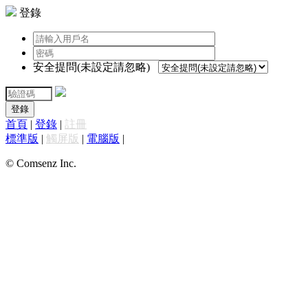
登錄
安全提問(未設定請忽略)
登錄
首頁
|
登錄
|
註冊
標準版
|
觸屏版
|
電腦版
|
© Comsenz Inc.