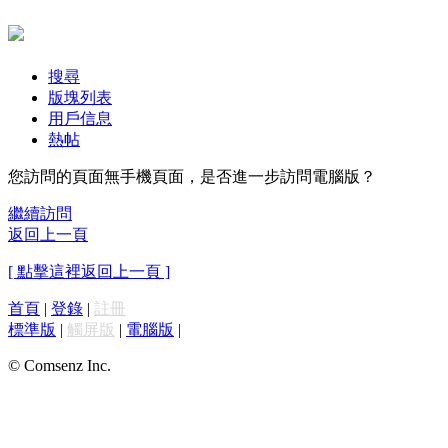
搜尋
版塊列表
用戶信息
熱帖
您訪問的頁面無手機頁面，是否進一步訪問電腦版？
繼續訪問
返回上一頁
[ 點擊這裡返回上一頁 ]
首頁
|
登錄
|
註冊
標準版
|
觸屏版
|
電腦版
|
© Comsenz Inc.