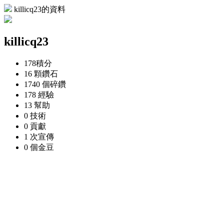
killicq23的資料
killicq23
178
積分
16 顆
鑽石
1740 個
碎鑽
178
經驗
13
幫助
0
技術
0
貢獻
1 次
宣傳
0 個
金豆