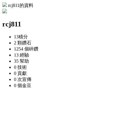
rcj811的資料
rcj811
13
積分
2 顆
鑽石
1254 個
碎鑽
13
經驗
35
幫助
0
技術
0
貢獻
0 次
宣傳
0 個
金豆