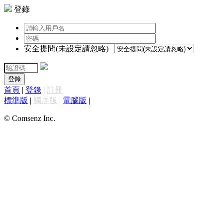
登錄
安全提問(未設定請忽略)
登錄
首頁
|
登錄
|
註冊
標準版
|
觸屏版
|
電腦版
|
© Comsenz Inc.