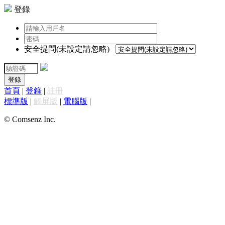
登錄
安全提問(未設定請忽略)
登錄
首頁
|
登錄
|
註冊
標準版
|
觸屏版
|
電腦版
|
© Comsenz Inc.