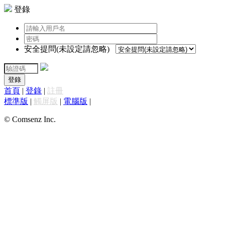
登錄
安全提問(未設定請忽略)
登錄
首頁
|
登錄
|
註冊
標準版
|
觸屏版
|
電腦版
|
© Comsenz Inc.