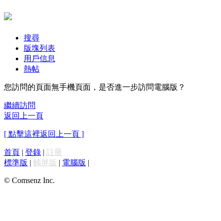
搜尋
版塊列表
用戶信息
熱帖
您訪問的頁面無手機頁面，是否進一步訪問電腦版？
繼續訪問
返回上一頁
[ 點擊這裡返回上一頁 ]
首頁
|
登錄
|
註冊
標準版
|
觸屏版
|
電腦版
|
© Comsenz Inc.