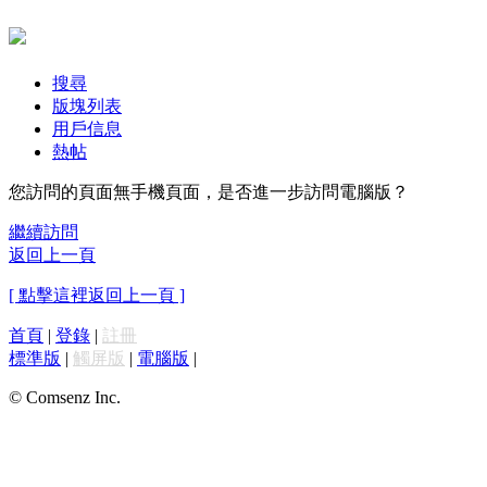
搜尋
版塊列表
用戶信息
熱帖
您訪問的頁面無手機頁面，是否進一步訪問電腦版？
繼續訪問
返回上一頁
[ 點擊這裡返回上一頁 ]
首頁
|
登錄
|
註冊
標準版
|
觸屏版
|
電腦版
|
© Comsenz Inc.