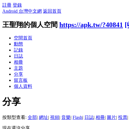
註冊
登錄
Android 台灣中文網
返回首頁
王聖翔的個人空間
https://apk.tw/?40841
空間首頁
動態
記錄
日誌
相冊
主題
分享
留言板
個人資料
分享
按類型查看:
全部
|
網址
|
視頻
|
音樂
|
Flash
|
日誌
|
相冊
|
圖片
|
投票
|
現在還沒分享