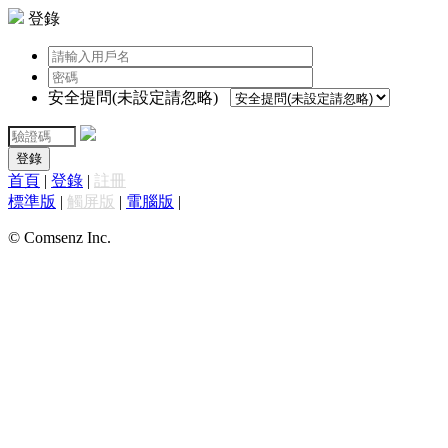
登錄
安全提問(未設定請忽略)
登錄
首頁
|
登錄
|
註冊
標準版
|
觸屏版
|
電腦版
|
© Comsenz Inc.