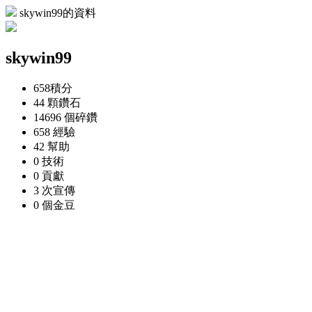
skywin99的資料
skywin99
658
積分
44 顆
鑽石
14696 個
碎鑽
658
經驗
42
幫助
0
技術
0
貢獻
3 次
宣傳
0 個
金豆