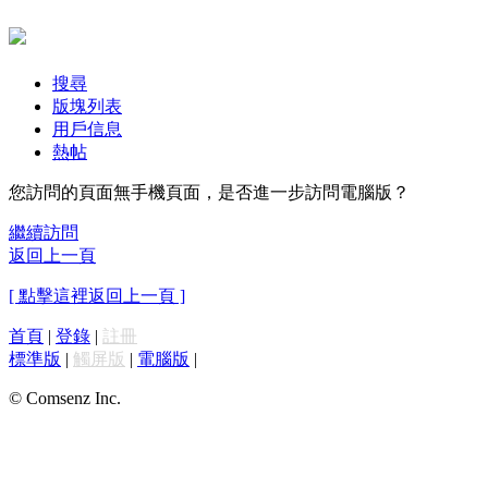
搜尋
版塊列表
用戶信息
熱帖
您訪問的頁面無手機頁面，是否進一步訪問電腦版？
繼續訪問
返回上一頁
[ 點擊這裡返回上一頁 ]
首頁
|
登錄
|
註冊
標準版
|
觸屏版
|
電腦版
|
© Comsenz Inc.