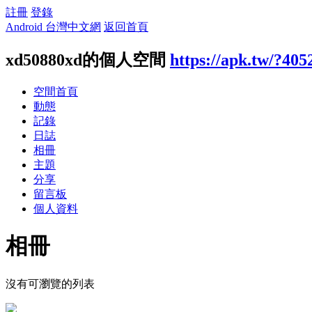
註冊
登錄
Android 台灣中文網
返回首頁
xd50880xd的個人空間
https://apk.tw/?405
空間首頁
動態
記錄
日誌
相冊
主題
分享
留言板
個人資料
相冊
沒有可瀏覽的列表