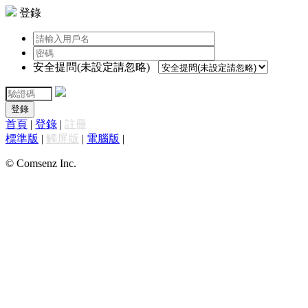
登錄
安全提問(未設定請忽略)
登錄
首頁
|
登錄
|
註冊
標準版
|
觸屏版
|
電腦版
|
© Comsenz Inc.