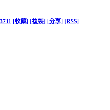
33711
[收藏]
[複製]
[分享]
[RSS]