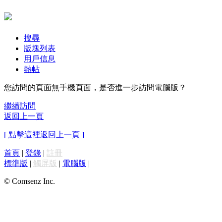
搜尋
版塊列表
用戶信息
熱帖
您訪問的頁面無手機頁面，是否進一步訪問電腦版？
繼續訪問
返回上一頁
[ 點擊這裡返回上一頁 ]
首頁
|
登錄
|
註冊
標準版
|
觸屏版
|
電腦版
|
© Comsenz Inc.