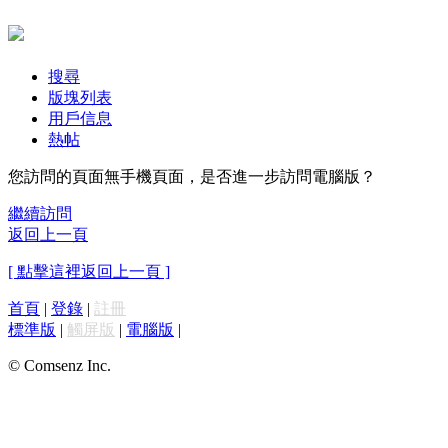
搜尋
版塊列表
用戶信息
熱帖
您訪問的頁面無手機頁面，是否進一步訪問電腦版？
繼續訪問
返回上一頁
[ 點擊這裡返回上一頁 ]
首頁
|
登錄
|
註冊
標準版
|
觸屏版
|
電腦版
|
© Comsenz Inc.