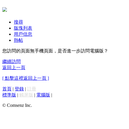
搜尋
版塊列表
用戶信息
熱帖
您訪問的頁面無手機頁面，是否進一步訪問電腦版？
繼續訪問
返回上一頁
[ 點擊這裡返回上一頁 ]
首頁
|
登錄
|
註冊
標準版
|
觸屏版
|
電腦版
|
© Comsenz Inc.