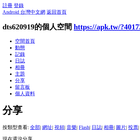
註冊
登錄
Android 台灣中文網
返回首頁
dts620919的個人空間
https://apk.tw/?4017
空間首頁
動態
記錄
日誌
相冊
主題
分享
留言板
個人資料
分享
按類型查看:
全部
|
網址
|
視頻
|
音樂
|
Flash
|
日誌
|
相冊
|
圖片
|
投票
|
現在還沒分享