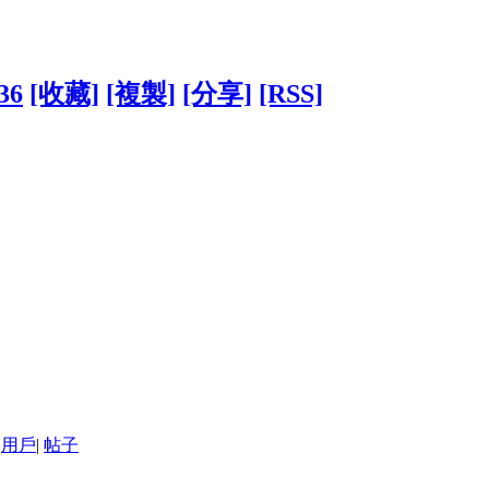
36
[收藏]
[複製]
[分享]
[RSS]
用戶
|
帖子