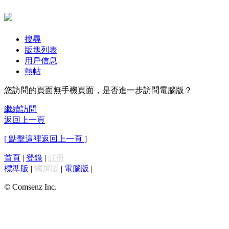
搜尋
版塊列表
用戶信息
熱帖
您訪問的頁面無手機頁面，是否進一步訪問電腦版？
繼續訪問
返回上一頁
[ 點擊這裡返回上一頁 ]
首頁
|
登錄
|
註冊
標準版
|
觸屏版
|
電腦版
|
© Comsenz Inc.