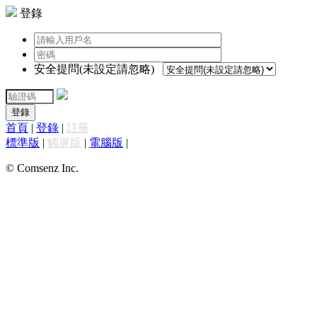
登錄
安全提問(未設定請忽略)
登錄
首頁
|
登錄
|
註冊
標準版
|
觸屏版
|
電腦版
|
© Comsenz Inc.