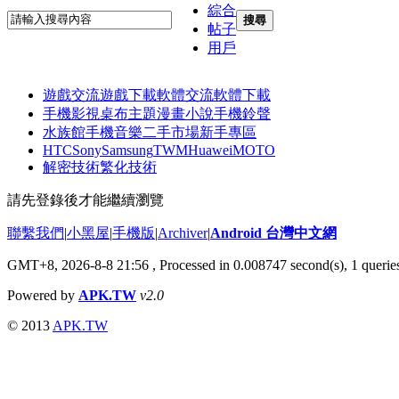
綜合
搜尋
帖子
用戶
遊戲交流
遊戲下載
軟體交流
軟體下載
手機影視
桌布主題
漫畫小說
手機鈴聲
水族館
手機音樂
二手市場
新手專區
HTC
Sony
Samsung
TWM
Huawei
MOTO
解密技術
繁化技術
請先登錄後才能繼續瀏覽
聯繫我們
|
小黑屋
|
手機版
|
Archiver
|
Android 台灣中文網
GMT+8, 2026-8-8 21:56
, Processed in 0.008747 second(s), 1 quer
Powered by
APK.TW
v2.0
© 2013
APK.TW