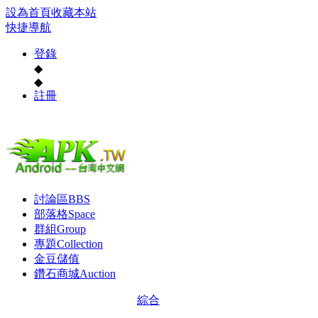
設為首頁
收藏本站
快捷導航
登錄
◆
◆
註冊
討論區
BBS
部落格
Space
群組
Group
專題
Collection
金豆儲值
鑽石商城
Auction
綜合