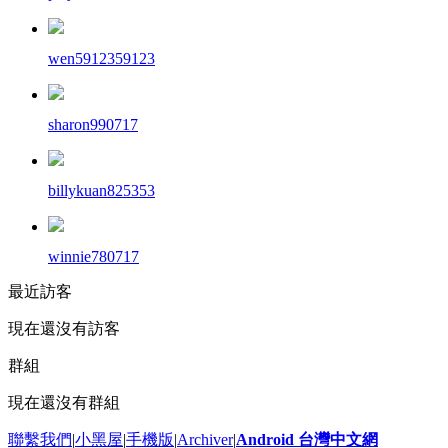
wen5912359123
sharon990717
billykuan825353
winnie780717
最近訪客
現在還沒有訪客
群組
現在還沒有群組
聯繫我們
|
小黑屋
|
手機版
|
Archiver
|
Android 台灣中文網