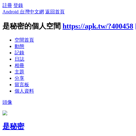
註冊
登錄
Android 台灣中文網
返回首頁
是秘密的個人空間
https://apk.tw/?400458
空間首頁
動態
記錄
日誌
相冊
主題
分享
留言板
個人資料
頭像
是秘密