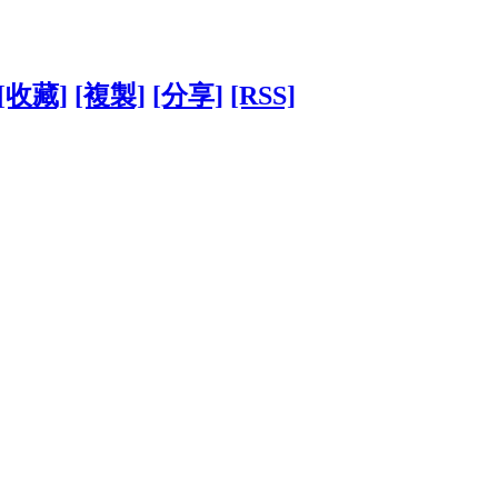
[收藏]
[複製]
[分享]
[RSS]