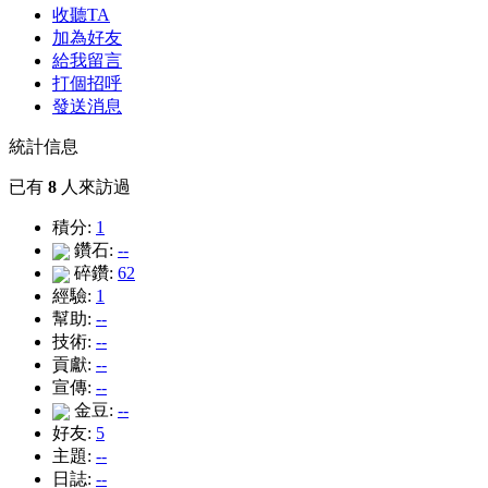
收聽TA
加為好友
給我留言
打個招呼
發送消息
統計信息
已有
8
人來訪過
積分:
1
鑽石:
--
碎鑽:
62
經驗:
1
幫助:
--
技術:
--
貢獻:
--
宣傳:
--
金豆:
--
好友:
5
主題:
--
日誌:
--