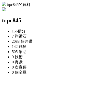
trpc845的資料
trpc845
156
積分
7 顆
鑽石
2083 個
碎鑽
142
經驗
505
幫助
9
技術
0
貢獻
0 次
宣傳
0 個
金豆