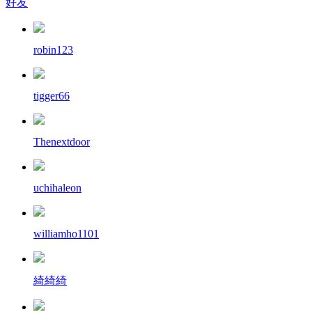
好友
robin123
tigger66
Thenextdoor
uchihaleon
williamho1101
綺綺綺