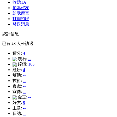
收聽TA
加為好友
給我留言
打個招呼
發送消息
統計信息
已有
23
人來訪過
積分:
4
鑽石:
--
碎鑽:
165
經驗:
4
幫助:
--
技術:
--
貢獻:
--
宣傳:
--
金豆:
--
好友:
9
主題:
--
日誌:
--