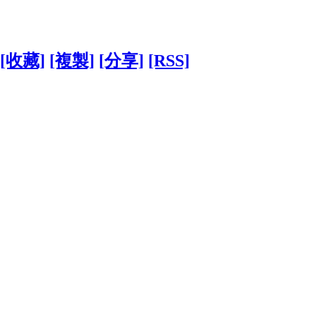
[收藏]
[複製]
[分享]
[RSS]