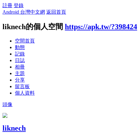
註冊
登錄
Android 台灣中文網
返回首頁
liknech的個人空間
https://apk.tw/?398424
空間首頁
動態
記錄
日誌
相冊
主題
分享
留言板
個人資料
頭像
liknech