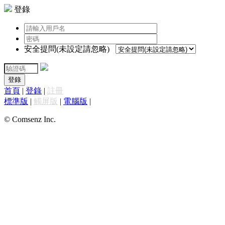
登錄
安全提問(未設定請忽略)
登錄
首頁
|
登錄
|
註冊
標準版
|
觸屏版
|
電腦版
|
© Comsenz Inc.