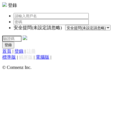
登錄
安全提問(未設定請忽略)
登錄
首頁
|
登錄
|
註冊
標準版
|
觸屏版
|
電腦版
|
© Comsenz Inc.