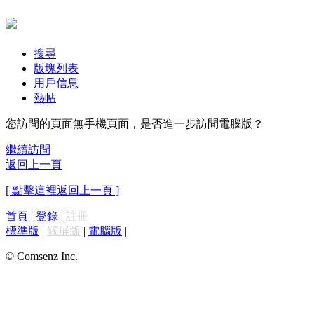
搜尋
版塊列表
用戶信息
熱帖
您訪問的頁面無手機頁面，是否進一步訪問電腦版？
繼續訪問
返回上一頁
[ 點擊這裡返回上一頁 ]
首頁
|
登錄
|
註冊
標準版
|
觸屏版
|
電腦版
|
© Comsenz Inc.