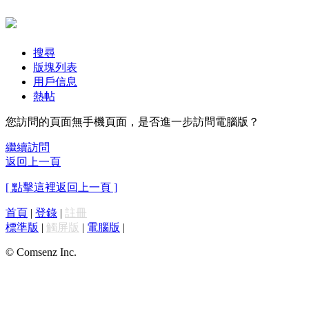
搜尋
版塊列表
用戶信息
熱帖
您訪問的頁面無手機頁面，是否進一步訪問電腦版？
繼續訪問
返回上一頁
[ 點擊這裡返回上一頁 ]
首頁
|
登錄
|
註冊
標準版
|
觸屏版
|
電腦版
|
© Comsenz Inc.