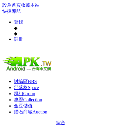
設為首頁
收藏本站
快捷導航
登錄
◆
◆
註冊
討論區
BBS
部落格
Space
群組
Group
專題
Collection
金豆儲值
鑽石商城
Auction
綜合