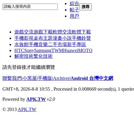
綜合
搜尋
帖子
用戶
遊戲交流
遊戲下載
軟體交流
軟體下載
手機影視
桌布主題
漫畫小說
手機鈴聲
水族館
手機音樂
二手市場
新手專區
HTC
Sony
Samsung
TWM
Huawei
MOTO
解密技術
繁化技術
請先登錄後才能繼續瀏覽
聯繫我們
|
小黑屋
|
手機版
|
Archiver
|
Android 台灣中文網
GMT+8, 2026-8-8 10:55
, Processed in 0.008669 second(s), 1 quer
Powered by
APK.TW
v2.0
© 2013
APK.TW