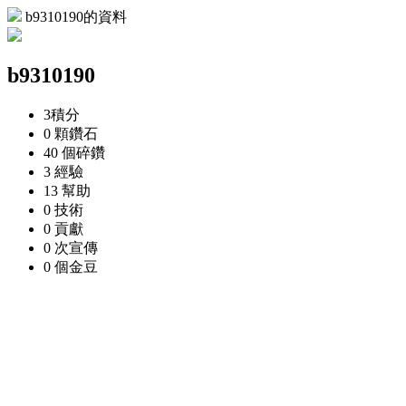
b9310190的資料
b9310190
3
積分
0 顆
鑽石
40 個
碎鑽
3
經驗
13
幫助
0
技術
0
貢獻
0 次
宣傳
0 個
金豆