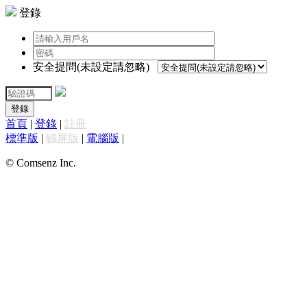
登錄
安全提問(未設定請忽略)
登錄
首頁
|
登錄
|
註冊
標準版
|
觸屏版
|
電腦版
|
© Comsenz Inc.