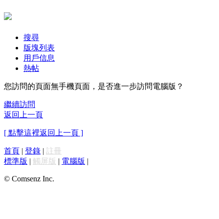
搜尋
版塊列表
用戶信息
熱帖
您訪問的頁面無手機頁面，是否進一步訪問電腦版？
繼續訪問
返回上一頁
[ 點擊這裡返回上一頁 ]
首頁
|
登錄
|
註冊
標準版
|
觸屏版
|
電腦版
|
© Comsenz Inc.