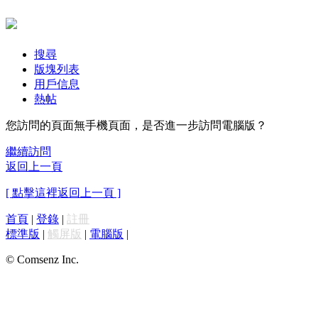
搜尋
版塊列表
用戶信息
熱帖
您訪問的頁面無手機頁面，是否進一步訪問電腦版？
繼續訪問
返回上一頁
[ 點擊這裡返回上一頁 ]
首頁
|
登錄
|
註冊
標準版
|
觸屏版
|
電腦版
|
© Comsenz Inc.