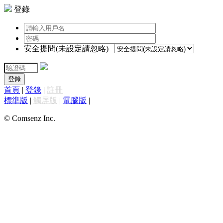
登錄
安全提問(未設定請忽略)
登錄
首頁
|
登錄
|
註冊
標準版
|
觸屏版
|
電腦版
|
© Comsenz Inc.