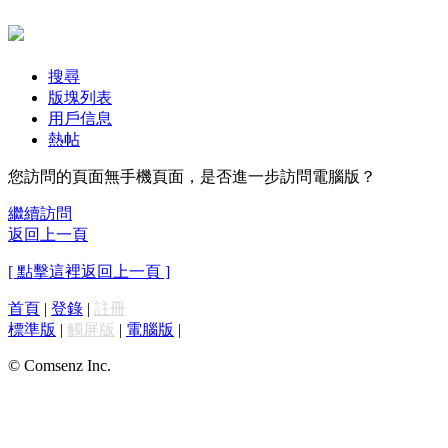
搜尋
版塊列表
用戶信息
熱帖
您訪問的頁面無手機頁面，是否進一步訪問電腦版？
繼續訪問
返回上一頁
[ 點擊這裡返回上一頁 ]
首頁
|
登錄
|
註冊
標準版
|
觸屏版
|
電腦版
|
© Comsenz Inc.