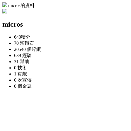
micros的資料
micros
640
積分
70 顆
鑽石
20540 個
碎鑽
639
經驗
31
幫助
0
技術
1
貢獻
0 次
宣傳
0 個
金豆