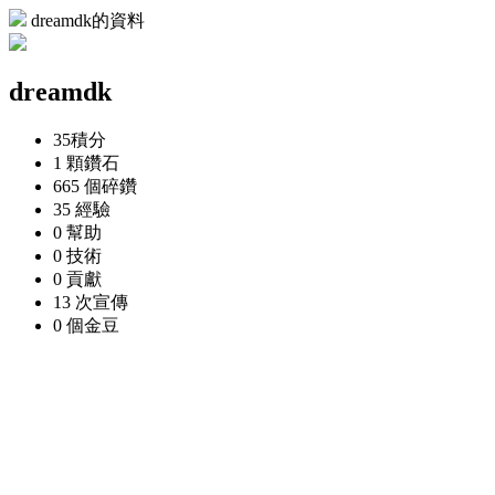
dreamdk的資料
dreamdk
35
積分
1 顆
鑽石
665 個
碎鑽
35
經驗
0
幫助
0
技術
0
貢獻
13 次
宣傳
0 個
金豆