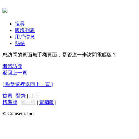
搜尋
版塊列表
用戶信息
熱帖
您訪問的頁面無手機頁面，是否進一步訪問電腦版？
繼續訪問
返回上一頁
[ 點擊這裡返回上一頁 ]
首頁
|
登錄
|
註冊
標準版
|
觸屏版
|
電腦版
|
© Comsenz Inc.