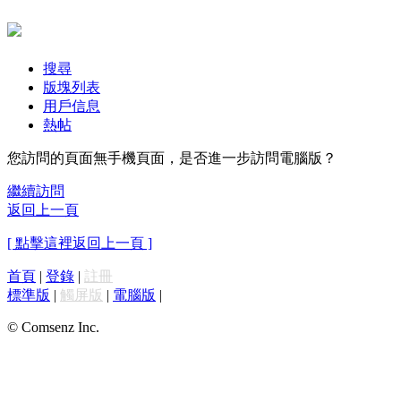
搜尋
版塊列表
用戶信息
熱帖
您訪問的頁面無手機頁面，是否進一步訪問電腦版？
繼續訪問
返回上一頁
[ 點擊這裡返回上一頁 ]
首頁
|
登錄
|
註冊
標準版
|
觸屏版
|
電腦版
|
© Comsenz Inc.