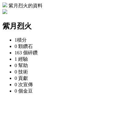
紫月烈火的資料
紫月烈火
1
積分
0 顆
鑽石
163 個
碎鑽
1
經驗
0
幫助
0
技術
0
貢獻
0 次
宣傳
0 個
金豆