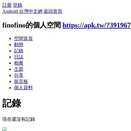
註冊
登錄
Android 台灣中文網
返回首頁
finofino的個人空間
https://apk.tw/?391967
空間首頁
動態
記錄
日誌
相冊
主題
分享
留言板
個人資料
記錄
現在還沒有記錄