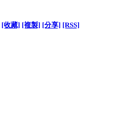
[收藏]
[複製]
[分享]
[RSS]