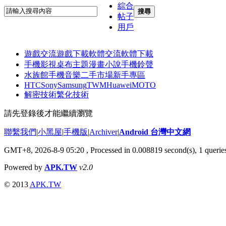
綜合
搜尋
帖子
用戶
遊戲交流
遊戲下載
軟體交流
軟體下載
手機影視
桌布主題
漫畫小說
手機鈴聲
水族館
手機音樂
二手市場
新手專區
HTC
Sony
Samsung
TWM
Huawei
MOTO
解密技術
繁化技術
請先登錄後才能繼續瀏覽
聯繫我們
|
小黑屋
|
手機版
|
Archiver
|
Android 台灣中文網
GMT+8, 2026-8-9 05:20
, Processed in 0.008819 second(s), 1 quer
Powered by
APK.TW
v2.0
© 2013
APK.TW