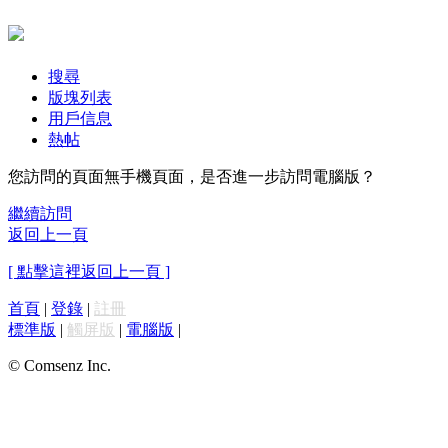
搜尋
版塊列表
用戶信息
熱帖
您訪問的頁面無手機頁面，是否進一步訪問電腦版？
繼續訪問
返回上一頁
[ 點擊這裡返回上一頁 ]
首頁
|
登錄
|
註冊
標準版
|
觸屏版
|
電腦版
|
© Comsenz Inc.