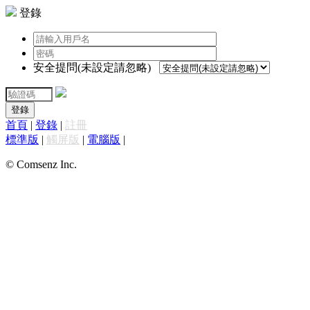
登錄
安全提問(未設定請忽略)
登錄
首頁
|
登錄
|
註冊
標準版
|
觸屏版
|
電腦版
|
© Comsenz Inc.